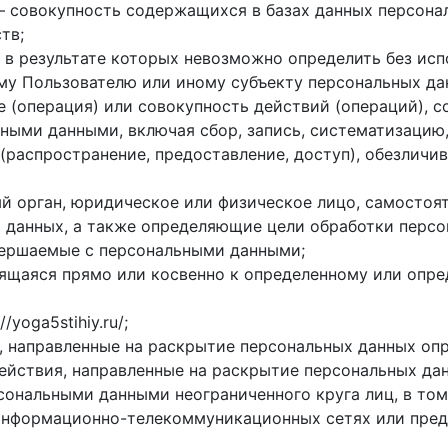
 совокупность содержащихся в базах данных персонал
тв;
 в результате которых невозможно определить без ис
у Пользователю или иному субъекту персональных да
е (операция) или совокупность действий (операций), 
ными данными, включая сбор, запись, систематизацию,
 (распространение, предоставление, доступ), обезличи
ый орган, юридическое или физическое лицо, самосто
 данных, а также определяющие цели обработки персо
вершаемые с персональными данными;
ящаяся прямо или косвенно к определенному или опр
yoga5stihiy.ru/;
, направленные на раскрытие персональных данных опр
ействия, направленные на раскрытие персональных дан
сональными данными неограниченного круга лиц, в то
информационно-телекоммуникационных сетях или пред