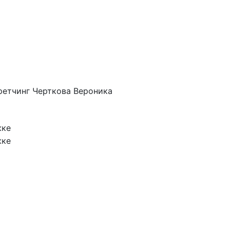
ретчинг Черткова Вероника
жке
жке